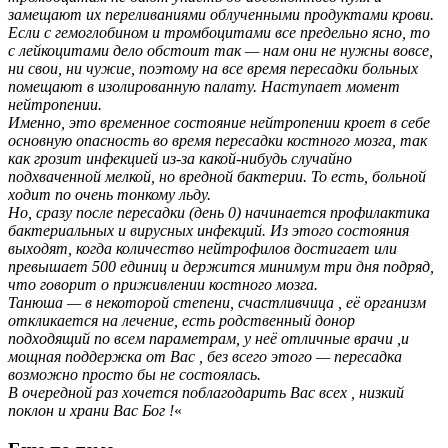
замещают их переливаниями облученными продуктами крови.
Если с гемоглобином и тромбоцитами все предельно ясно, то
с лейкоцитами дело обстоит так — нам они не нужны вовсе,
ни свои, ни чужие, поэтому на все время пересадки больных
помещают в изолированную палату. Наступает момент
нейтропении.
Именно, это временное состояние нейтропении кроет в себе
основную опасность во время пересадки костного мозга, так
как грозит инфекцией из-за какой-нибудь случайно
подхваченной мелкой, но вредной бактерии. То есть, больной
ходит по очень тонкому льду.
Но, сразу после пересадки (день 0) начинается профилактика
бактериальных и вирусных инфекций. Из этого состояния
выходят, когда количество нейтрофилов достигает или
превышает 500 единиц и держится минимум три дня подряд,
что говорит о приживлении костного мозга.
Танюша — в некоторой степени, счастливчица , её организм
откликается на лечение, есть родственный донор
подходящий по всем параметрам, у неё отличные врачи ,и
мощная поддержка от Вас , без всего этого — пересадка
возможно просто бы не состоялась.
В очередной раз хочется поблагодарить Вас всех , низкий
поклон и храни Вас Бог !
«