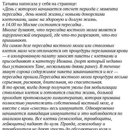
Татьяна написала у себя на странице:
«
День с которого начинается отсчет периода с момента
пересадки , день новой жизни,с новыми донорскими
клеточками, шанс на здоровую и долгую жизнь.
в 14.00 по Москве состоится пересадка .
Многие думают, что пересадка костного мозга является
хирургической операцией, где что-то разрезают, что-то
пришивают.
На самом деле пересадка костного мозга или стволовых
клеток мало чем отличается от процедуры переливания крови
— в изолированную палату заносят пакеты с клетками и
присоединяют к катетеру Икмана. (порт который недавно
был установлен Тане, несколькими днями ранее). В течение
минут сорока содержимое пакета заканчивается и все —
пересадка прошла.Пересадка костного мозга процедура весьма
серьезная, рисковая, длительная, но спасительная.
В то время, когда донор получает уколы для мобилизации
стволовых клеток и готовится спасти жизнь, больной
проходит протокольную химиотерапию, которая призвана
полностью уничтожить собственный костный мозг, а
вместе с ним «снести» весь иммунитет. Одновременно
начинается ликвидация иммунитета и это наблюдается по
анализам крови. Все клетки (гемоглобин, тромбоциты,
лейкоциты) падают до нуля. Правда, гемоглобину и
тромбоцитам не дают упасть до абсолютного нуля и