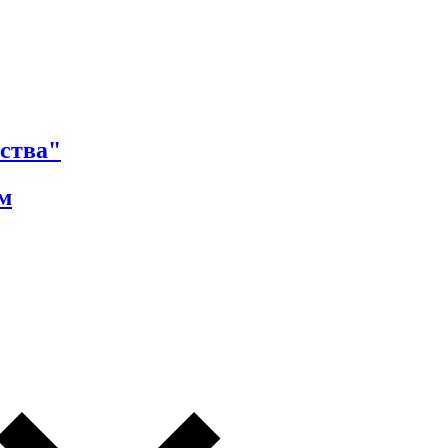
ства"
м