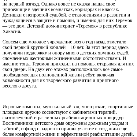
на первый взгляд. Однако вовсе не сказка нашла свое
прибежище в здешних комнатках, коридорах и классах.
Детишки с непростой судьбой, с отклонениями в развитии и
нуждающиеся в защите и помощи, и именно для них Теремок
— это дом. Детский дом-интернат «Теремок» в республике
Хакасия.
Совсем еще молодое учреждение всего год назад отметило
свой первый круглый юбилей – 10 лет. За этот период здесь
получили поддержку и опору много детских хрупких судеб,
сломленных жестокими жизненными обстоятельствами. И
именно тогда Теремок приходил на помощь, открывая для них
свои двери. На двух его этажах расположилось все самое
необходимое для полноценной жизни ребят, включая
возможности для их творческого развития и приятного
веселого досуга.
Игровые комнаты, музыкальный зал, мастерские, спортивные
площадки дружно соседствуют с кабинетами терапий,
физиолечений и различных реабилитационных процедур.
Воспитанники детского дома окружены должным уходом и
заботой, и фонд с радостью принял участие в создании еще
более комфортной жизни и эффективной реабилитации детей.