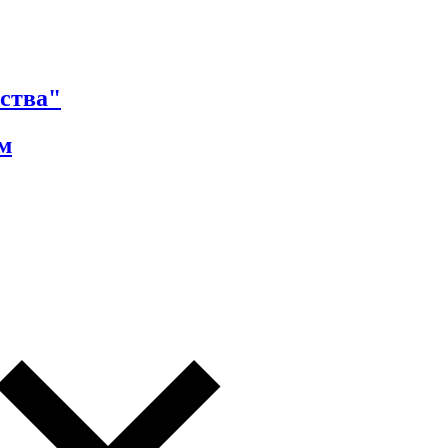
ства"
м