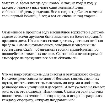
мыслях. А время всегда одинаково. И так, из года в год, у
каждого человека наступает один значимый день –
собственный день рождения. Всего год назад Салим отмечал
свой первый юбилей, 5 лет, а вот он снова на год старше!
Отмеченное в прошлом году масштабное торжество в детском
садике со всеми друзьями была заменено на более скромный
праздник дома. Но и в этих стенах детскому веселью не было
предела. Самым неунывающем, заводным и энергичным
гостем стала Скай – обаятельная героиня мультфильма про
полицейских отважных щенков. Сказочной и неповторимой
атмосфере на празднике все были обязаны ей.
Что же надо ребятишкам для счастья и безудержного смеха?
На самом деле совсем не много! Веселых танцев, смешных
шуток, все это совместить с активными играми и добавить
разнообразных угощений и десертов! И вот уж чего не бывает
много, так это подарков! Именинник Салим сегодня получил
положительных эмоций на год вперед, и искренне радовался
каждому сюрпризу, каждому поздравлению!