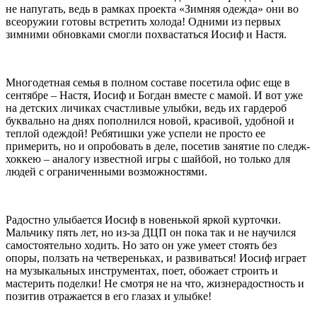
не напугать, ведь в рамках проекта «Зимняя одежда» они во
всеоружии готовы встретить холода! Одними из первых
зимними обновками смогли похвастаться Иосиф и Настя.
Многодетная семья в полном составе посетила офис еще в
сентябре – Настя, Иосиф и Богдан вместе с мамой. И вот уже
на детских личиках счастливые улыбки, ведь их гардероб
буквально на днях пополнился новой, красивой, удобной и
теплой одеждой! Ребятишки уже успели не просто ее
примерить, но и опробовать в деле, посетив занятие по следж-
хоккею – аналогу известной игры с шайбой, но только для
людей с ограниченными возможностями.
Радостно улыбается Иосиф в новенькой яркой курточки.
Мальчику пять лет, но из-за ДЦП он пока так и не научился
самостоятельно ходить. Но зато он уже умеет стоять без
опоры, ползать на четвереньках, и развиваться! Иосиф играет
на музыкальных инструментах, поет, обожает строить и
мастерить поделки! Не смотря не на что, жизнерадостность и
позитив отражается в его глазах и улыбке!