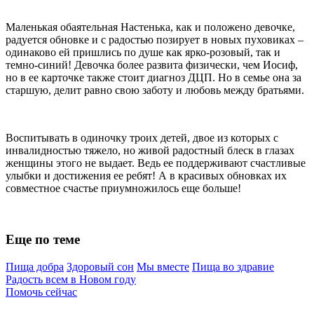
Маленькая обаятельная Настенька, как и положено девочке,
радуется обновке и с радостью позирует в новых пуховиках –
одинаково ей пришлись по душе как ярко-розовый, так и
темно-синий! Девочка более развита физически, чем Иосиф,
но в ее карточке также стоит диагноз ДЦП. Но в семье она за
старшую, делит равно свою заботу и любовь между братьями.
Воспитывать в одиночку троих детей, двое из которых с
инвалидностью тяжело, но живой радостный блеск в глазах
женщины этого не выдает. Ведь ее поддерживают счастливые
улыбки и достижения ее ребят! А в красивых обновках их
совместное счастье приумножилось еще больше!
Еще по теме
Пища добра
Здоровый сон
Мы вместе
Пища во здравие
Радость всем в Новом году
Помочь сейчас