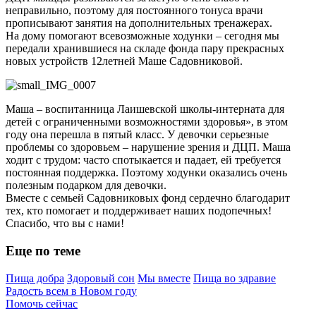
неправильно, поэтому для постоянного тонуса врачи
прописывают занятия на дополнительных тренажерах.
На дому помогают всевозможные ходунки – сегодня мы
передали хранившиеся на складе фонда пару прекрасных
новых устройств 12летней Маше Садовниковой.
Маша – воспитанница Лаишевской школы-интерната для
детей с ограниченными возможностями здоровья», в этом
году она перешла в пятый класс. У девочки серьезные
проблемы со здоровьем – нарушение зрения и ДЦП. Маша
ходит с трудом: часто спотыкается и падает, ей требуется
постоянная поддержка. Поэтому ходунки оказались очень
полезным подарком для девочки.
Вместе с семьей Садовниковых фонд сердечно благодарит
тех, кто помогает и поддерживает наших подопечных!
Спасибо, что вы с нами!
Еще по теме
Пища добра
Здоровый сон
Мы вместе
Пища во здравие
Радость всем в Новом году
Помочь сейчас