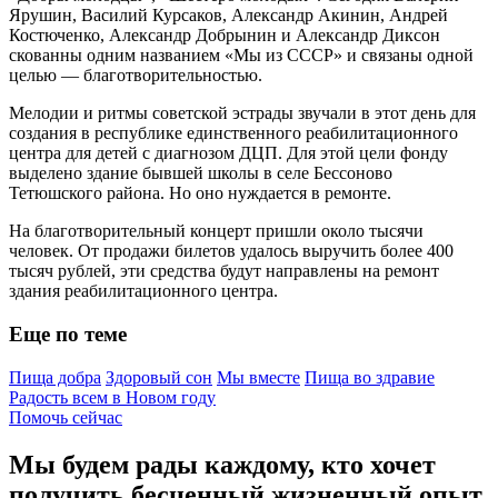
Ярушин, Василий Курсаков, Александр Акинин, Андрей
Костюченко, Александр Добрынин и Александр Диксон
скованны одним названием «Мы из СССР» и связаны одной
целью — благотворительностью.
Мелодии и ритмы советской эстрады звучали в этот день для
создания в республике единственного реабилитационного
центра для детей с диагнозом ДЦП. Для этой цели фонду
выделено здание бывшей школы в селе Бессоново
Тетюшского района. Но оно нуждается в ремонте.
На благотворительный концерт пришли около тысячи
человек. От продажи билетов удалось выручить более 400
тысяч рублей, эти средства будут направлены на ремонт
здания реабилитационного центра.
Еще по теме
Пища добра
Здоровый сон
Мы вместе
Пища во здравие
Радость всем в Новом году
Помочь сейчас
Мы будем рады каждому, кто хочет
получить бесценный жизненный опыт