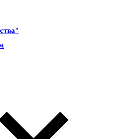
ства"
м