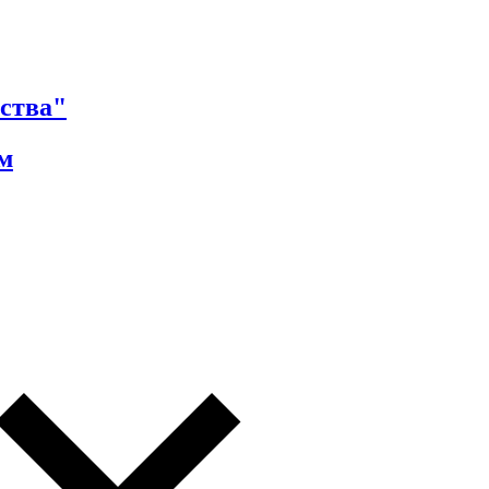
ства"
м