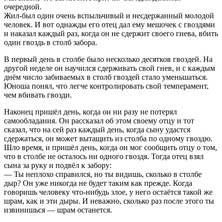
очередной.
Жил-был один очень вспыльчивый и несдержанный молодой
человек. И вот однажды его отец дал ему мешочек с гвоздями
и наказал каждый раз, когда он не сдержит своего гнева, вбить
один гвоздь в столб забора.
В первый день в столбе было несколько десятков гвоздей. На
другой неделе он научился сдерживать свой гнев, и с каждым
днём число забиваемых в столб гвоздей стало уменьшаться.
Юноша понял, что легче контролировать свой темперамент,
чем вбивать гвозди.
Наконец пришёл день, когда он ни разу не потерял
самообладания. Он рассказал об этом своему отцу и тот
сказал, что на сей раз каждый день, когда сыну удастся
сдержаться, он может вытащить из столба по одному гвоздю.
Шло время, и пришёл день, когда он мог сообщить отцу о том,
что в столбе не осталось ни одного гвоздя. Тогда отец взял
сына за руку и подвёл к забору:
— Ты неплохо справился, но ты видишь, сколько в столбе
дыр? Он уже никогда не будет таким как прежде. Когда
говоришь человеку что-нибудь злое, у него остаётся такой же
шрам, как и эти дыры. И неважно, сколько раз после этого ты
извинишься — шрам останется.