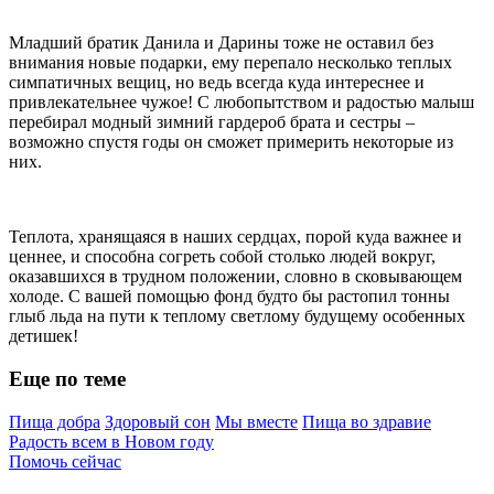
Младший братик Данила и Дарины тоже не оставил без
внимания новые подарки, ему перепало несколько теплых
симпатичных вещиц, но ведь всегда куда интереснее и
привлекательнее чужое! С любопытством и радостью малыш
перебирал модный зимний гардероб брата и сестры –
возможно спустя годы он сможет примерить некоторые из
них.
Теплота, хранящаяся в наших сердцах, порой куда важнее и
ценнее, и способна согреть собой столько людей вокруг,
оказавшихся в трудном положении, словно в сковывающем
холоде. С вашей помощью фонд будто бы растопил тонны
глыб льда на пути к теплому светлому будущему особенных
детишек!
Еще по теме
Пища добра
Здоровый сон
Мы вместе
Пища во здравие
Радость всем в Новом году
Помочь сейчас