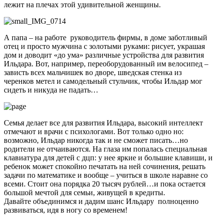
лежит на плечах этой удивительной женщины.
А папа – на работе руководитель фирмы, в доме заботливый
отец и просто мужчина с золотыми руками: рисует, украшая
дом и доводит «до ума» различные устройства для развития
Ильдара. Вот, например, переоборудованный им велосипед –
зависть всех мальчишек во дворе, шведская стенка из
черенков метел и самодельный стульчик, чтобы Ильдар мог
сидеть и никуда не падать…
Семья делает все для развития Ильдара, высокий интеллект
отмечают и врачи с психологами. Вот только одно но:
возможно, Ильдар никогда так и не сможет писать…но
родители не отчаиваются. На глаза им попалась специальная
клавиатура для детей с дцп: у нее яркие и большие клавиши, и
ребенок может спокойно печатать на ней сочинения, решать
задачи по математике и вообще – учиться в школе наравне со
всеми. Стоит она порядка 20 тысяч рублей…и пока остается
большой мечтой для семьи, живущей в кредиты.
Давайте объединимся и дадим шанс Ильдару полноценно
развиваться, идя в ногу со временем!