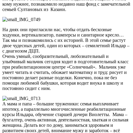
кому нужнее, познакомило недавно наш фонд с замечательной
семьей Султановых из Казани.
На днях они пригласили нас, чтобы отдать бесхозные
ходунки, вертикализатор, памперсы и санитарное кресло…
Так мы и познакомились с их историей. В этой семье растут
двое чудесных детей, один из которых – семилетний Ильдар –
с диагнозом ДЦП.
Очень умный, сообразительный, любознательный и
улыбчивый мальчик сегодня ходит в подготовительный класс
при реабилитационном центре «Солнечный». Мальчик уже
умеет читать и считать, обожает математику и труд: рисует и
постоянно делает разные поделки. Конечно, пока не без
помощи любимой бабушки, которая водит внука в школу и
постоянно сидит с ним.
А мама и папа – большие труженики: семья выплачивает
ипотеку, а параллельно многочисленные реабилитационные
курсы Ильдара, обучение старшей дочери Виолетты. Мама –
бухгалтер, очень активная, деятельностная, хваткая и сильная
женщина. Делать все по дому, заниматься здоровьем и
развитием своих детей, внимание мужу и заработок – всё