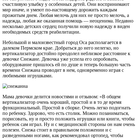
счастливую улыбку у особенных детей. Они воспринимают
мир иначе, и умеют по-настоящему дорожить каждым
прожитым днем. Любая мелочь для них не просто мелочь, а
надежда, любая же оказанная помощь — неоценима. Недавно
несколько детских сердец получили новую надежду в виден
необходимых средств реабилитации.
Небольшой и малоизвестный город Оса располагается в
далеком Пермском крае. Добраться до него нелегко, но
вертикализатор достойно преодолел неблизкое расстояние к
девочке Снежане. Девочка уже успела его опробовать,
оборудование пришлось ей по душе и теперь большую часть
времени Снежана проводит в нем, одновременно играя с
любимыми игрушками.
Мама девочки делится новостями и отзывом: «В общем
вертикализатор очень хороший, простой и в то де время
функциональный. Простой в сборке. Очень легко подогнать
по ребенку. Здорово, что есть столик. Можно позаниматься,
порисовать, ну и просто положить игрушки или книги, чтобы
ребенок сам играл. Ну и с медицинской стороны он нам очень
полезен. Снежа стоит в правильном положении и с
разведенными ногами, как рекомендовал ортопед, чтобы