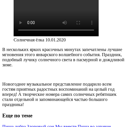
Солнечная ёлка 10.01.2020
В нескольких ярких красочных минутах запечатлены лучшие
мгновения этого январского волшебного события. Праздник,
подобный лучику солнечного света в пасмурной и дождливой
зиме.
Новогоднее музыкальное представление подарило всем
гостям приятных радостных воспоминаний на целый год
вперед! А творческие номера самих солнечных ребятишек
стали отдельной и запоминающейся частью большого
праздника!
Еще по теме
Пища добра
Здоровый сон
Мы вместе
Пища во здравие