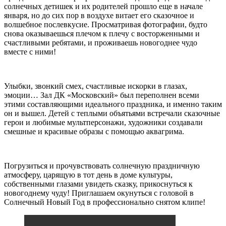
солнечных детишек и их родителей прошло еще в начале
января, но до сих пор в воздухе витает его сказочное и
волшебное послевкусие. Просматривая фотографии, будто
снова оказываешься плечом к плечу с восторженными и
счастливыми ребятами, и проживаешь новогоднее чудо
вместе с ними!
Улыбки, звонкий смех, счастливые искорки в глазах,
эмоции… Зал ДК «Московский» был переполнен всеми
этими составляющими идеального праздника, и именно таким
он и вышел. Детей с теплыми объятьями встречали сказочные
герои и любимые мультперсонажи, художники создавали
смешные и красивые образы с помощью аквагрима.
Погрузиться и прочувствовать солнечную праздничную
атмосферу, царящую в тот день в доме культуры,
собственными глазами увидеть сказку, прикоснуться к
новогоднему чуду! Приглашаем окунуться с головой в
Солнечный Новый Год в профессионально снятом клипе!