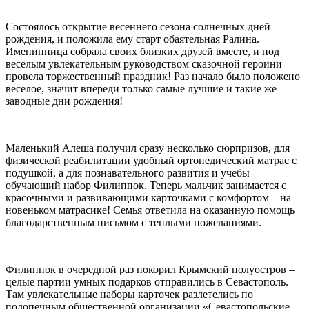
Состоялось открытие весеннего сезона солнечных дней
рождения, и положила ему старт обаятельная Ралина.
Именинница собрала своих близких друзей вместе, и под
веселым увлекательным руководством сказочной героини
провела торжественный праздник! Раз начало было положено
веселое, значит впереди только самые лучшие и такие же
заводные дни рождения!
Маленький Алеша получил сразу несколько сюрпризов, для
физической реабилитации удобный ортопедический матрас с
подушкой, а для познавательного развития и учебы
обучающий набор Филиппок. Теперь мальчик занимается с
красочными и развивающими карточками с комфортом – на
новеньком матрасике! Семья ответила на оказанную помощь
благодарственным письмом с теплыми пожеланиями.
Филиппок в очередной раз покорил Крымский полуостров –
целые партии умных подарков отправились в Севастополь.
Там увлекательные наборы карточек разлетелись по
подопечным общественной организации «Севастопольские