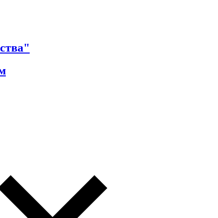
ства"
м