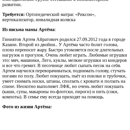
развитии.
Требуется:
Ортопедический матрас «Риксон»,
вертикализатор, инвалидная коляска
Из письма мамы Артёма
:
Гиниятов Артем Айратович родился 27.09.2012 года в городе
Казани. Второй из двойни.. У Артёма часто болит голова,
плохо переносит жару. Быстро утомляется после длительных
нагрузок и прогулок. Очень любит играть. Любимые игрушки
это: мяч, машинки, Лего, куклы, мелкие игрушки из киндеров
и все что гремит. В песочнице любит сыпать песок на себя.
Артем научился переворачиваться, поднимать голову, стучать
ногами по полу. Любит покушать, пьёт из поилки и трубочки,
умеет снимать носки, штаны, сползать с кровати и ползать на
спине. Неохотно выполняет ЛФК, но очень любит покушать
(каши, супы, макароны по-флотски, пироги) и пить (соки,
компоты). В семье ему всегда приходят на помощь.
Фото из жизни Артёма: