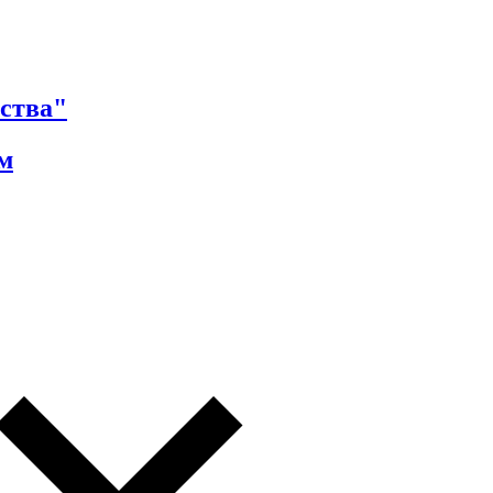
ства"
м