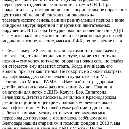
переведен в отделение реанимации, затем в ОНД. При
рождении сразу поставили диагноз: перинатальное поражение
центральной нервной системы гипоксически-
травматического генеза, ранний резидуальный период в виде
синдрома внутричерепной гипертензии двигательных
нарушений. В 1,5 года Тимурке был поставлен диагноз ДЦП.
С самого рождения мы выполняли все рекомендации врачей:
медикаментозное лечение, массаж, ЛФК, теплолечение и т.д.
Сейчас Тимурке 8 лет, он научился самостоятельно жевать,
ползать, сидеть на специальном стуле, пытается встать на
ножки – ему конечно тяжело, опора на ножки есть, но слабая,
он старается- ему нравится стоять. Когда начинаешь его
водить- прыгает как птичка. Не говорит, но любит смотреть
мультфильмы, детские передачи, слушать сказки. Мы
лечились в г.Москва РАМН – «Научный центр здоровья
детей», лечились там 4 раза в течении 2-х лет. Ездили в
санаторий для деток с ДЦП- Калуга_Бор, Евпатория,
Геленджик, Детство г.Москва, лечились в Краснодарском
реабилитационном центре «Солнышко»- лечение было
малоэффективным. В нашей семье работает один папа,
работает вахтами, между которыми неоплачиваемые
перерывы до полугода, а я занимаюсь ребёнком дома.
Благодаря нашим стараниям и помощи фондов в 2013 г. мы
были на лечении в клинике ИМТ г.Москва. После