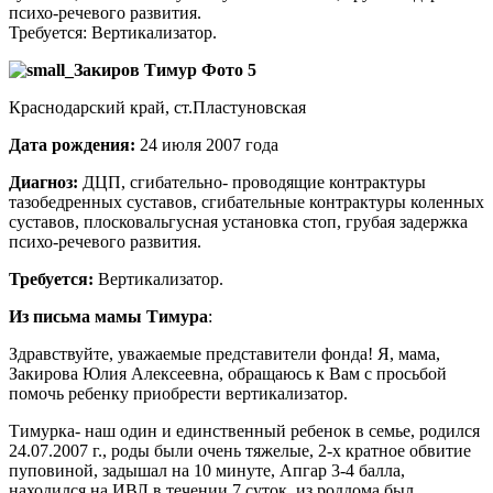
психо-речевого развития.
Требуется: Вертикализатор.
Краснодарский край, ст.Пластуновская
Дата рождения:
24 июля 2007 года
Диагноз:
ДЦП, сгибательно- проводящие контрактуры
тазобедренных суставов, сгибательные контрактуры коленных
суставов, плосковальгусная установка стоп, грубая задержка
психо-речевого развития.
Требуется:
Вертикализатор.
Из письма мамы Тимура
:
Здравствуйте, уважаемые представители фонда! Я, мама,
Закирова Юлия Алексеевна, обращаюсь к Вам с просьбой
помочь ребенку приобрести вертикализатор.
Тимурка- наш один и единственный ребенок в семье, родился
24.07.2007 г., роды были очень тяжелые, 2-х кратное обвитие
пуповиной, задышал на 10 минуте, Апгар 3-4 балла,
находился на ИВЛ в течении 7 суток, из роддома был