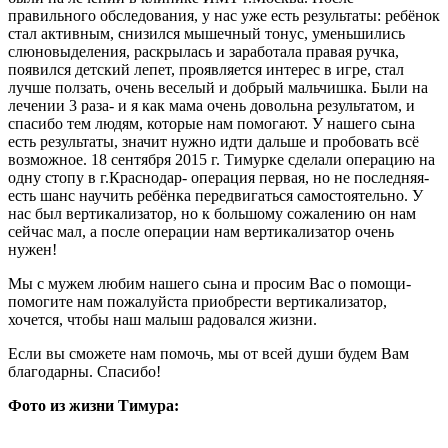
правильного обследования, у нас уже есть результаты: ребёнок
стал активным, снизился мышечный тонус, уменьшились
слюновыделения, раскрылась и заработала правая ручка,
появился детский лепет, проявляется интерес в игре, стал
лучше ползать, очень веселый и добрый мальчишка. Были на
лечении 3 раза- и я как мама очень довольна результатом, и
спасибо тем людям, которые нам помогают. У нашего сына
есть результаты, значит нужно идти дальше и пробовать всё
возможное. 18 сентября 2015 г. Тимурке сделали операцию на
одну стопу в г.Краснодар- операция первая, но не последняя-
есть шанс научить ребёнка передвигаться самостоятельно. У
нас был вертикализатор, но к большому сожалению он нам
сейчас мал, а после операции нам вертикализатор очень
нужен!
Мы с мужем любим нашего сына и просим Вас о помощи-
помогите нам пожалуйста приобрести вертикализатор,
хочется, чтобы наш малыш радовался жизни.
Если вы сможете нам помочь, мы от всей души будем Вам
благодарны. Спасибо!
Фото из жизни Тимура: