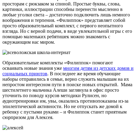
просторам с рюкзаком за спиной. Простые буквы, слова,
картинки, иллюстрации способны перенести мысленно в
любые уголки света – достаточно подключить лишь немного
воображения и терпения. «Филиппок» представляет собой
просто образовательный комплект, с первого неопытного
взгляда. Но с верной подачи, в виде увлекательной игры с его
помощью маленьких ребятишек можно знакомить с
окружающим нас миром.
Образовательные комплекты «Филиппок» помогают
осваивать новые знания уже
многим детям из детских домов и
социальных приютов
. В последнее же время обучающие
наборы отправились в семьи, верно служить малышам на их
непростом интересном пути в поиске новых открытий. Мама
шестилетнего мальчика Алеши заглянула в офис просто
уточнить по поводу курсов методики Рулисен, но
аудиотренировки им, увы, оказались противопоказаны из-за
эпилептической активности. Но не отпускать же домой к
ребенку с пустыми руками – и Филиппок станет приятным
сюрпризом для Алексея.