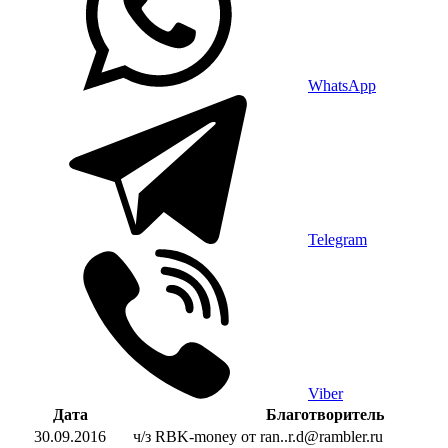
WhatsApp
Telegram
Viber
Дата
Благотворитель
30.09.2016
ч/з RBK-money от ran..r.d@rambler.ru