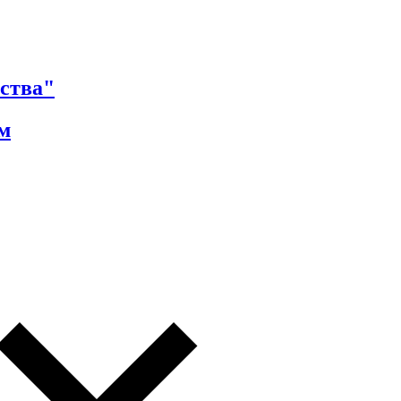
ства"
м