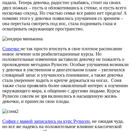
падала. Теперь девочка, радостно улыбаясь, стоит на своих
двух ножках – пусть и облокотившись к стенке, и пусть всего
несколько секунд. Но счастью семьи все равно нет предела! А
помимо этого у девочки появились улучшения со зрением –
она перестала смотреть под нос, стала поднимать глаза и
осматривать окружающее пространство.
Сонечке
не так просто втиснуть в свое плотное расписание
новое лечение или реабилитационные курсы. Но
положительные изменения заставили девочку не пожалеть о
прохождении методики Рулисен. Особые улучшения возникли
у девочки в умственном и двигательном плане – увеличился
словарный запас и улучшилось понимание, а также девочка
стала увереннее ходить и крепче держаться на ногах. Соня
также стала проявлять более оживленный интерес к изучению
окружающего мира, к общению с другими людьми. Курсы
Рулисен совсем не зря вклинились в насыщенную жизнь
девочки, и принесли свои плоды.
София с мамой записались на курс Рулисен
, не ожидая чуда,
но все же надеясь на положительное влияние классической