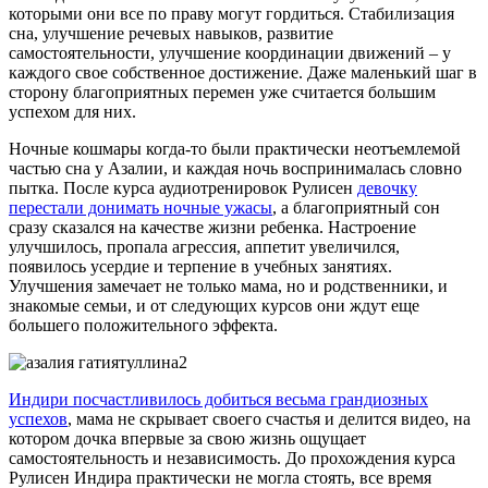
которыми они все по праву могут гордиться. Стабилизация
сна, улучшение речевых навыков, развитие
самостоятельности, улучшение координации движений – у
каждого свое собственное достижение. Даже маленький шаг в
сторону благоприятных перемен уже считается большим
успехом для них.
Ночные кошмары когда-то были практически неотъемлемой
частью сна у Азалии, и каждая ночь воспринималась словно
пытка. После курса аудиотренировок Рулисен
девочку
перестали донимать ночные ужасы
, а благоприятный сон
сразу сказался на качестве жизни ребенка. Настроение
улучшилось, пропала агрессия, аппетит увеличился,
появилось усердие и терпение в учебных занятиях.
Улучшения замечает не только мама, но и родственники, и
знакомые семьи, и от следующих курсов они ждут еще
большего положительного эффекта.
Индири посчастливилось добиться весьма грандиозных
успехов
, мама не скрывает своего счастья и делится видео, на
котором дочка впервые за свою жизнь ощущает
самостоятельность и независимость. До прохождения курса
Рулисен Индира практически не могла стоять, все время