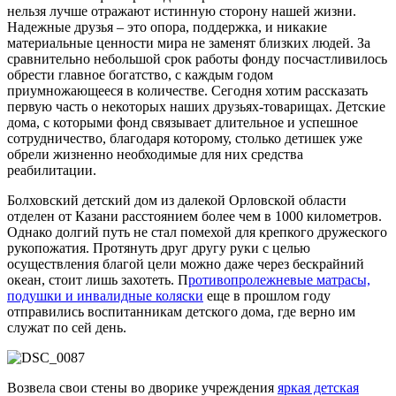
нельзя лучше отражают истинную сторону нашей жизни.
Надежные друзья – это опора, поддержка, и никакие
материальные ценности мира не заменят близких людей. За
сравнительно небольшой срок работы фонду посчастливилось
обрести главное богатство, с каждым годом
приумножающееся в количестве. Сегодня хотим рассказать
первую часть о некоторых наших друзьях-товарищах. Детские
дома, с которыми фонд связывает длительное и успешное
сотрудничество, благодаря которому, столько детишек уже
обрели жизненно необходимые для них средства
реабилитации.
Болховский детский дом из далекой Орловской области
отделен от Казани расстоянием более чем в 1000 километров.
Однако долгий путь не стал помехой для крепкого дружеского
рукопожатия. Протянуть друг другу руки с целью
осуществления благой цели можно даже через бескрайний
океан, стоит лишь захотеть. П
ротивопролежневые матрасы,
подушки и инвалидные коляски
еще в прошлом году
отправились воспитанникам детского дома, где верно им
служат по сей день.
Возвела свои стены во дворике учреждения
яркая детская