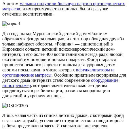
А летом
малыши получили большую партию ортопедических
матрасов
, и их преимущества и польза были сразу же
отмечены воспитателями.
Два года назад Мурыгинский детский дом «Родник»
обратился к фонду за помощью, и с тех пор обоюдная дружба
только набирает обороты. «Родник» — единственный в
Кировской области детский психоневрологический дом-
интернат, и его более 400 воспитанников всегда рады любой
оказанной им помощи и новым подаркам. Фонд старался
привнести немного радости и пользы для здоровья детям
своими посылками, в числе которых
вертикализаторы и
ортопедические матрасы
. Особенно приятным сюрпризом для
детского дома-интерната стало современное
оборудование
иппотренажер
, который значительно помогает детям
продвинуться в реабилитации, развивая координацию
движений и укрепляя мышцы.
Лишь малая часть из списка детских домов, с которыми фонд
связывает дружба, успешное сотрудничество и плодотворная
работа представлена здесь. И сколько же впереди еще