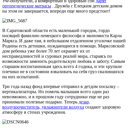
УФ-облучатели, а комфортный и здоровый сон
дарят
ортопедические матрасы
. Дружба с Елецким детским домом
на этом не завершается, впереди еще много предстоит!
В Саратовской области есть маленький городок, гордо
носящий фамилию немецкого философа и экономиста Карла
Маркса. И даже там, в небольшом отдаленном уголочке нашей
Родины есть детишки, нуждающиеся в помощи. Марксовский
дом ребенка уже более 70 лет охраняет их от
несправедливостей и суровых реалий мира, стараясь по
возможности заменить родительскую любовь и заботу. Самым
старшим воспитанникам здесь всего 4 годика, и эти хрупкие
плечики не в состоянии взваливать на себя груз свалившихся
на них испытаний.
Три года назад фонд впервые отправил в детдом посылку –
вертикализаторы. Но помочь малышам всего один раз
невозможно, и в прошлом году сотрудники еще не раз
принимали полезные подарки. Теперь
дезар,
воздухоочиститель, увлажнители воздуха
создают здоровую
атмосферу в стенах учреждения.